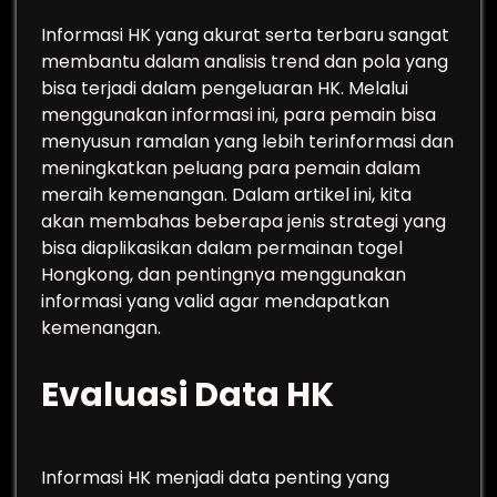
Informasi HK yang akurat serta terbaru sangat
membantu dalam analisis trend dan pola yang
bisa terjadi dalam pengeluaran HK. Melalui
menggunakan informasi ini, para pemain bisa
menyusun ramalan yang lebih terinformasi dan
meningkatkan peluang para pemain dalam
meraih kemenangan. Dalam artikel ini, kita
akan membahas beberapa jenis strategi yang
bisa diaplikasikan dalam permainan togel
Hongkong, dan pentingnya menggunakan
informasi yang valid agar mendapatkan
kemenangan.
Evaluasi Data HK
Informasi HK menjadi data penting yang