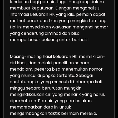
landasan bagi pemain togel Hongkong dalam
membuat keputusan. Dengan menganalisis
informasi keluaran HK yang lalu, pemain dapat
melihat corak dan tren yang mungkin terulang.
Hal ini menyediakan wawasan mengenai nomor
yang cenderung diminati dan bisa
memperbesar peluang untuk berhasil.
Masing-masing hasil keluaran HK memiliki ciri-
ciri khas, dan melalui penelitian secara
mendalam, peserta bisa menemukan nomor
yang muncul di jangka tertentu. Sebagai
contoh, angka yang muncul di beberapa kali
minggu secara berurutan mungkin
mengindikasikan ciri yang menarik yang harus
diperhatikan. Pemain yang cerdas akan
memanfaatkan data ini untuk
mengembangkan taktik bermain mereka.