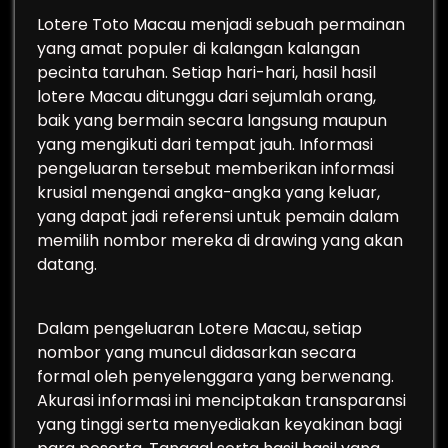
Lotere Toto Macau menjadi sebuah permainan
yang amat populer di kalangan kalangan
pecinta taruhan. Setiap hari-hari, hasil hasil
lotere Macau ditunggu dari sejumlah orang,
baik yang bermain secara langsung maupun
yang mengikuti dari tempat jauh. Informasi
pengeluaran tersebut memberikan informasi
krusial mengenai angka-angka yang keluar,
yang dapat jadi referensi untuk pemain dalam
memilih nombor mereka di drawing yang akan
datang.
Dalam pengeluaran Lotere Macau, setiap
nombor yang muncul didasarkan secara
formal oleh penyelenggara yang berwenang.
Akurasi informasi ini menciptakan transparansi
yang tinggi serta menyediakan keyakinan bagi