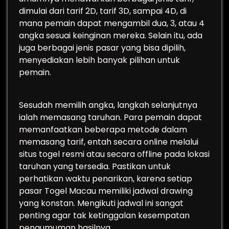
dimulai dari tarif 2D, tarif 3D, sampai 4D, di
mana pemain dapat mengambil dua, 3, atau 4
angka sesuai keinginan mereka. Selain itu, ada
juga berbagai jenis pasar yang bisa dipilih,
menyediakan lebih banyak pilihan untuk
pemain.
Sesudah memilih angka, langkah selanjutnya
ialah memasang taruhan. Para pemain dapat
memanfaatkan beberapa metode dalam
memasang tarif, entah secara online melalui
situs togel resmi atau secara offline pada lokasi
taruhan yang tersedia. Pastikan untuk
perhatikan waktu penarikan, karena setiap
pasar Togel Macau memiliki jadwal drawing
yang konstan. Mengikuti jadwal ini sangat
penting agar tak ketinggalan kesempatan
pengumuman hasilnya.