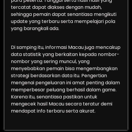
para peserta. Tanggal serta hasil hasil yang
tercatat dapat diakses dengan mudah,
sehingga pemain dapat senantiasa mengikuti
update yang terbaru serta mempelajari pola
yang barangkali ada.
Di samping itu, informasi Macau juga mencakup
data statistik yang berkaitan kepada nombor-
nombor yang sering muncul, yang
menyebabkan pemain bisa mengembangkan
strategi berdasarkan data itu. Pengertian
mengenai pengeluaran ini amat penting dalam
memperbesar peluang berhasil dalam game.
Karena itu, senantiasa pastikan untuk
mengecek hasil Macau secara teratur demi
mendapat info terbaru serta akurat.