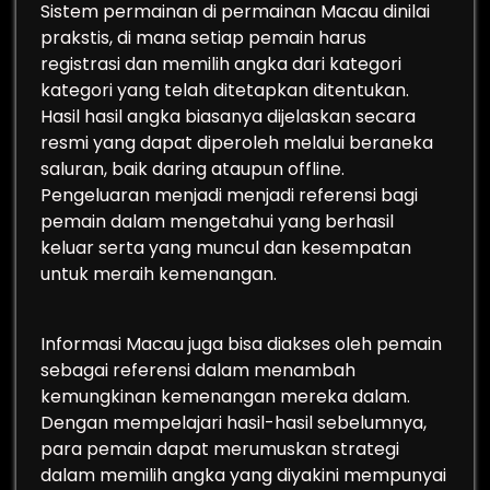
Sistem permainan di permainan Macau dinilai
prakstis, di mana setiap pemain harus
registrasi dan memilih angka dari kategori
kategori yang telah ditetapkan ditentukan.
Hasil hasil angka biasanya dijelaskan secara
resmi yang dapat diperoleh melalui beraneka
saluran, baik daring ataupun offline.
Pengeluaran menjadi menjadi referensi bagi
pemain dalam mengetahui yang berhasil
keluar serta yang muncul dan kesempatan
untuk meraih kemenangan.
Informasi Macau juga bisa diakses oleh pemain
sebagai referensi dalam menambah
kemungkinan kemenangan mereka dalam.
Dengan mempelajari hasil-hasil sebelumnya,
para pemain dapat merumuskan strategi
dalam memilih angka yang diyakini mempunyai