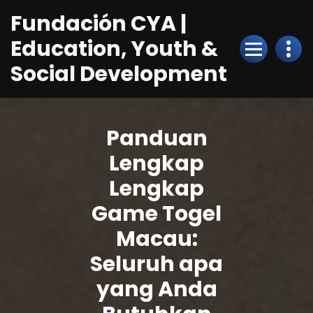
Skip
Fundación CYA |
to
Content
Education, Youth &
Social Development
Panduan
Lengkap
Lengkap
Game Togel
Macau:
Seluruh apa
yang Anda