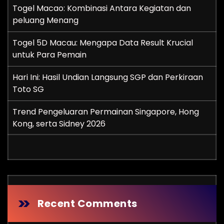
Togel Macao: Kombinasi Antara Kegiatan dan
peluang Menang
Togel 5D Macau: Mengapa Data Result Krucial
untuk Para Pemain
Hari Ini: Hasil Undian Langsung SGP dan Perkiraan
Toto SG
Trend Pengeluaran Permainan Singapore, Hong
Kong, serta Sidney 2026
Recent Comments