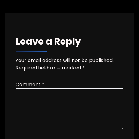
Leave a Reply
Your email address will not be published.
Required fields are marked
*
Comment
*