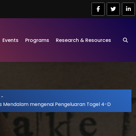
Events
Programs
Research & Resources
-
sis Mendalam mengenai Pengeluaran Togel 4-D