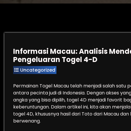
Informasi Macau: Analisis Men
Pengeluaran Togel 4-D
Uncategorized
Permainan Togel Macau telah menjadi salah satu p
antara pecinta judi di Indonesia. Dengan akses y
angka yang bisa dipilih, togel 4D menjadi favori
keberuntungan. Dalam artikel ini, kita akan menj
togel 4D, khususnya hasil dari Toto dari Macau dan k
berwenang.