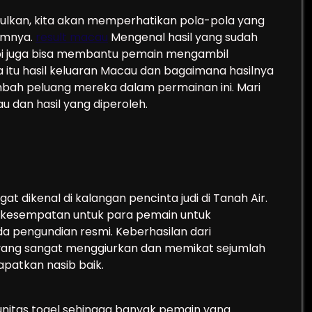
lkan, kita akan memperhatikan pola-pola yang
umnya.
result macau
Mengenal hasil yang sudah
api juga bisa membantu pemain mengambil
 itu hasil keluaran Macau dan bagaimana hasilnya
bah peluang mereka dalam permainan ini. Mari
u dan hasil yang diperoleh.
 dikenal di kalangan pencinta judi di Tanah Air.
 kesempatan untuk para pemain untuk
 pengundian resmi. Keberhasilan dari
yang sangat menggiurkan dan memikat sejumlah
patkan nasib baik.
unitas togel sehingga banyak pemain yang