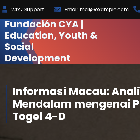
Skip
24x7 Support
Email:
mail@example.com
to
Content
Fundación CYA |
Education, Youth &
Social
Development
Informasi Macau: Anali
Mendalam mengenai P
Togel 4-D