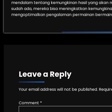
mendalam tentang kemungkinan hasil yang akan 
sudah ada, mereka bisa meningkatkan kemungkina
mengoptimalkan pengalaman permainan bermain s
Leave a Reply
Your email address will not be published.
Requir
Comment
*