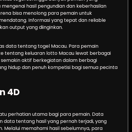
 mengenai hasil pengundian dan keberhasilan
rena bisa menolong para pemain untuk
endatang. Informasi yang tepat dan reliable
an output yang diinginkan.
as data tentang togel Macau. Para pemain
 tentang keluaran lotto Macau lewat berbagai
el semakin aktif berkegiatan dalam berbagi
yang hidup dan penuh kompetisi bagi semua pecinta
n 4D
satu perhatian utama bagi para pemain. Data
 data tentang hasil yang pernah terjadi, yang
. Melalui memahami hasil sebelumnya, para