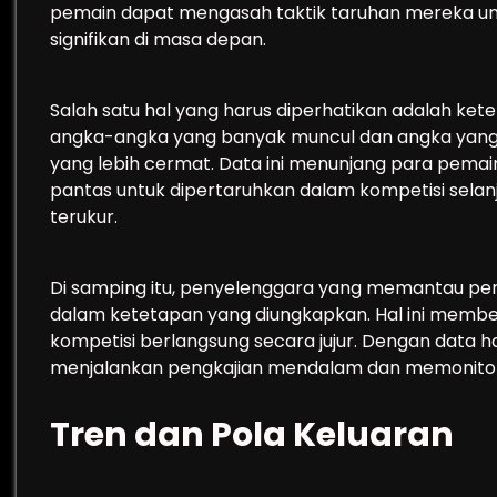
pemain dapat mengasah taktik taruhan mereka u
signifikan di masa depan.
Salah satu hal yang harus diperhatikan adalah k
angka-angka yang banyak muncul dan angka yang
yang lebih cermat. Data ini menunjang para pe
pantas untuk dipertaruhkan dalam kompetisi selanju
terukur.
Di samping itu, penyelenggara yang memantau pe
dalam ketetapan yang diungkapkan. Hal ini mem
kompetisi berlangsung secara jujur. Dengan data h
menjalankan pengkajian mendalam dan memonitor 
Tren dan Pola Keluaran