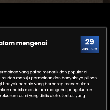
29
dalam mengenai
Jan, 2026
ermainan yang paling menarik dan populer di
ang mudah menuju permainan dan banyaknya pilihan
t bagi banyak pemain yang berharap menemukan
alankan analisis mendalam mengenai pengeluaran
eluaran resmi yang dirilis oleh otoritas yang