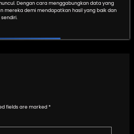
muncul. Dengan cara menggabungkan data yang
n mereka demi mendapatkan hasil yang baik dan
endiri.
ed fields are marked
*