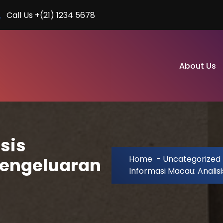
Call Us +(21) 1234 5678
About Us
sis
engeluaran
Home
-
Uncategorized
Informasi Macau: Anali